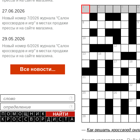
прессы и на сайте магазина.
1
2
3
4
27.06.2026
Новый номер 7/2026 журнала "Салон
кроссвордов и игр" в местах продажи
8
9
прессы и на сайте магазина.
29.05.2026
10
Новый номер 6/2026 журнала "Салон
12
кроссвордов и игр" в местах продажи
13
14
прессы и на сайте магазина.
17
18
Все новости...
21
22
25
26
27
П
О
М
О
Щ
Н
И
К
28
К
Р
О
С
С
В
О
Р
Д
И
С
Т
А
—
Как решать кроссворд онл