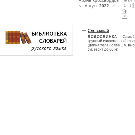
Архив кроссвордов
Пн
Вт
<
Август
2022
>
1
2
Ср
31
Словознай
ВОДОСВИНКА
— Самый
крупный современный гры
(длина тела более 1 м, выс
см, весит до 60 кг).