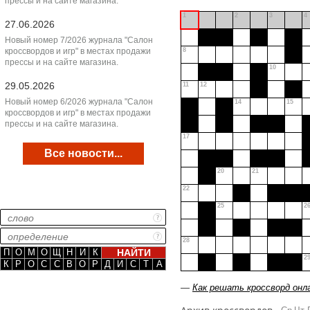
прессы и на сайте магазина.
1
2
3
4
27.06.2026
Новый номер 7/2026 журнала "Салон
кроссвордов и игр" в местах продажи
8
прессы и на сайте магазина.
10
29.05.2026
11
12
Новый номер 6/2026 журнала "Салон
14
15
кроссвордов и игр" в местах продажи
прессы и на сайте магазина.
17
Все новости...
20
21
22
25
2
28
П
О
М
О
Щ
Н
И
К
2
К
Р
О
С
С
В
О
Р
Д
И
С
Т
А
—
Как решать кроссворд онл