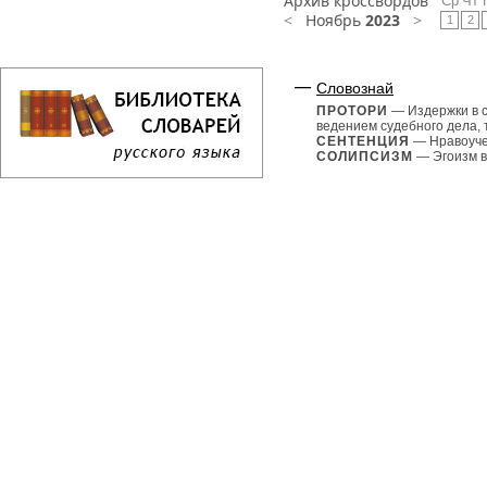
Архив кроссвордов
Ср
Чт
<
Ноябрь
2023
>
1
2
Словознай
ПРОТОРИ
— Издержки в с
ведением судебного дела, 
СЕНТЕНЦИЯ
— Нравоуче
СОЛИПСИЗМ
— Эгоизм в.