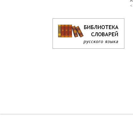
А
<
Кроссворд дня онлайн
Как решать кроссворд онлайн