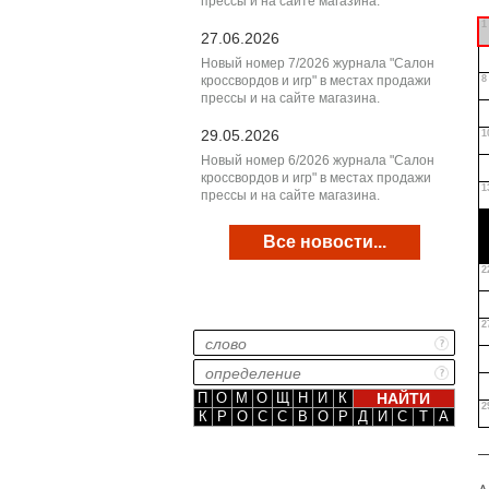
прессы и на сайте магазина.
1
27.06.2026
Новый номер 7/2026 журнала "Салон
кроссвордов и игр" в местах продажи
8
прессы и на сайте магазина.
29.05.2026
1
Новый номер 6/2026 журнала "Салон
кроссвордов и игр" в местах продажи
1
прессы и на сайте магазина.
Все новости...
2
2
П
О
М
О
Щ
Н
И
К
2
К
Р
О
С
С
В
О
Р
Д
И
С
Т
А