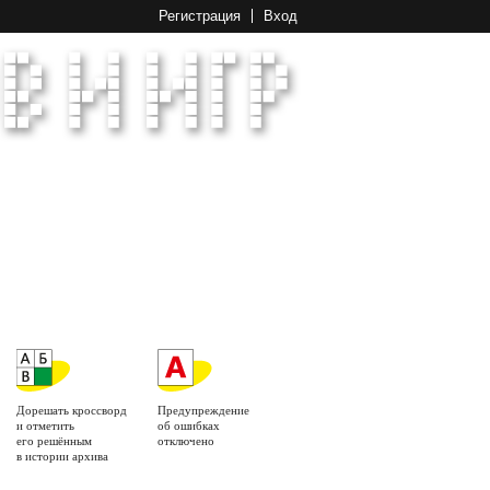
Регистрация
Вход
Дорешать кроссворд
Предупреждение
и отметить
об ошибках
его решённым
отключено
в истории архива