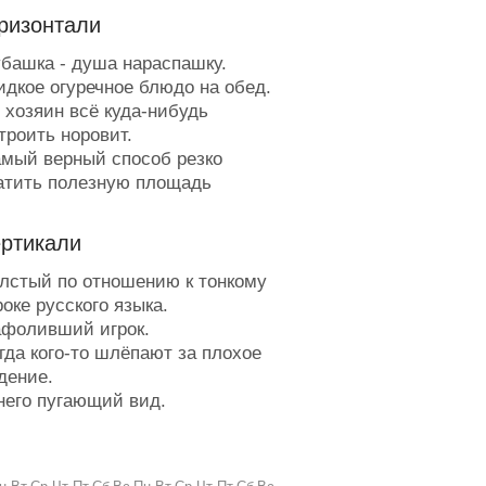
ризонтали
башка - душа нараспашку.
дкое огуречное блюдо на обед.
 хозяин всё куда-нибудь
троить норовит.
мый верный способ резко
атить полезную площадь
тиры – это купить его.
елигиозный новичок.
ертикали
ть я и не прачка, друзья, стираю
ательно я.
лстый по отношению к тонкому
ости в раке.
роке русского языка.
рупная еда.
фоливший игрок.
езвонит потому, что его за язык
гда кого-то шлёпают за плохое
.
дение.
стывшему молоку - крышка.
него пугающий вид.
облажка.
релок с колчаном.
дёт своей дорогой.
известный вместо известного.
озырёк кармана.
равай женского рода.