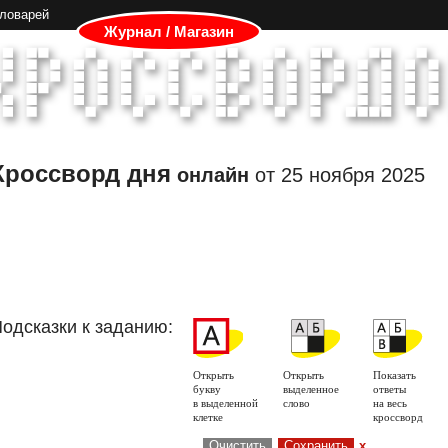
словарей
Журнал / Магазин
Кроссворд дня
онлайн
от
25 ноября 2025
одсказки к заданию:
Открыть
Открыть
Показать
букву
выделенное
ответы
в выделенной
слово
на весь
клетке
кроссворд
Очистить
Сохранить
x