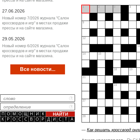
прессы и на сайте магазина.
1
2
3
4
27.06.2026
Новый номер 7/2026 журнала "Салон
кроссвордов и игр" в местах продажи
9
прессы и на сайте магазина.
29.05.2026
12
Новый номер 6/2026 журнала "Салон
1
кроссвордов и игр" в местах продажи
14
15
прессы и на сайте магазина.
Все новости...
18
19
21
24
27
П
О
М
О
Щ
Н
И
К
28
К
Р
О
С
С
В
О
Р
Д
И
С
Т
А
—
Как решать кроссворд онл