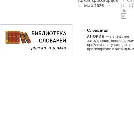
Архив кроссвордов
Пт
Сб
<
Май
2026
>
1
2
Вс
31
Словознай
АПОРИЯ
— Логическое
затруднение, непреодоли
проблема, вступающая в
противоречие с очевидными