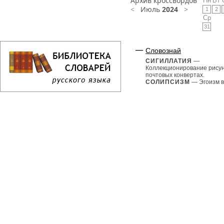
Архив кроссвордов
Пн
Вт
<
Июль
2024
>
1
2
Ср
31
Словознай
СИГИЛЛАТИЯ
—
Коллекционирование рисун
почтовых конвертах.
СОЛИПСИЗМ
— Эгоизм в.