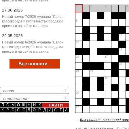
прессы и на сайте магазина.
1
2
3
4
27.06.2026
Новый номер 7/2026 журнала "Салон
кроссвордов и игр" в местах продажи
8
прессы и на сайте магазина.
29.05.2026
10
Новый номер 6/2026 журнала "Салон
12
кроссвордов и игр" в местах продажи
13
прессы и на сайте магазина.
16
17
Все новости...
18
20
21
22
26
П
О
М
О
Щ
Н
И
К
27
К
Р
О
С
С
В
О
Р
Д
И
С
Т
А
—
Как решать кроссворд онл