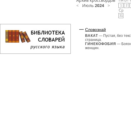
Архив кроссвордов
Пн
Вт
<
Июль
2024
>
1
2
Ср
31
Словознай
ВАКАТ
— Пустая, без текс
страница.
ГИНЕКОФОБИЯ
— Бояз
женщин.