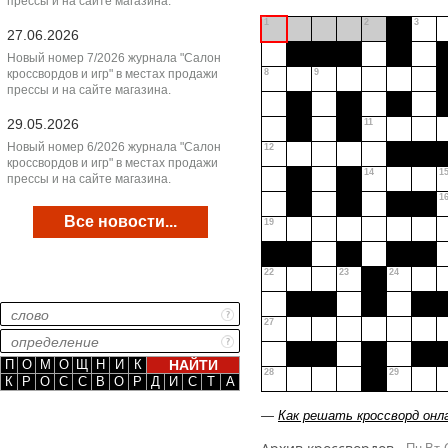
прессы и на сайте магазина.
1
2
3
27.06.2026
Новый номер 7/2026 журнала "Салон
кроссвордов и игр" в местах продажи
8
9
прессы и на сайте магазина.
29.05.2026
11
Новый номер 6/2026 журнала "Салон
12
кроссвордов и игр" в местах продажи
14
1
прессы и на сайте магазина.
1
Все новости...
19
22
23
24
27
П
О
М
О
Щ
Н
И
К
28
29
К
Р
О
С
С
В
О
Р
Д
И
С
Т
А
—
Как решать кроссворд онл