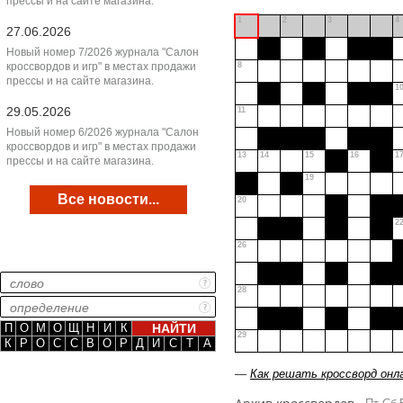
прессы и на сайте магазина.
1
2
3
4
27.06.2026
Новый номер 7/2026 журнала "Салон
кроссвордов и игр" в местах продажи
8
прессы и на сайте магазина.
1
29.05.2026
11
Новый номер 6/2026 журнала "Салон
кроссвордов и игр" в местах продажи
13
14
15
16
1
прессы и на сайте магазина.
19
Все новости...
20
2
26
28
П
О
М
О
Щ
Н
И
К
29
К
Р
О
С
С
В
О
Р
Д
И
С
Т
А
—
Как решать кроссворд онл