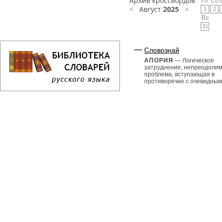
Архив кроссвордов
Пт
Сб
<
Август
2025
>
1
2
Вс
31
Словознай
АПОРИЯ
— Логическое
затруднение, непреодоли
проблема, вступающая в
противоречие с очевидными