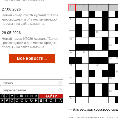
прессы и на сайте магазина.
1
2
3
4
27.06.2026
Новый номер 7/2026 журнала "Салон
кроссвордов и игр" в местах продажи
8
9
прессы и на сайте магазина.
29.05.2026
10
Новый номер 6/2026 журнала "Салон
13
кроссвордов и игр" в местах продажи
14
прессы и на сайте магазина.
16
17
Все новости...
18
1
21
22
2
25
26
28
П
О
М
О
Щ
Н
И
К
29
К
Р
О
С
С
В
О
Р
Д
И
С
Т
А
—
Как решать кроссворд онл