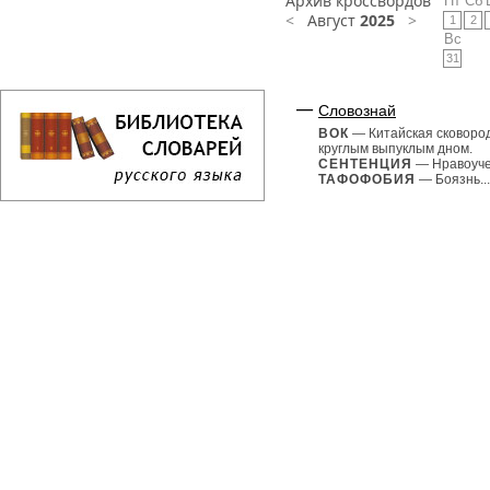
Архив кроссвордов
Пт
Сб
<
Август
2025
>
1
2
Вс
31
Словознай
ВОК
— Китайская сковоро
круглым выпуклым дном.
СЕНТЕНЦИЯ
— Нравоуче
ТАФОФОБИЯ
— Боязнь...