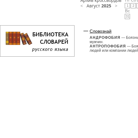
Архив кроссвордов
Пт
Сб
<
Август
2025
>
1
2
Вс
31
Словознай
АНДРОФОБИЯ
— Боязн
мужчин.
АНТРОПОФОБИЯ
— Боя
людей или компании людей