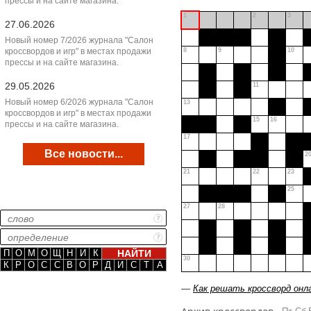
прессы и на сайте магазина.
1
2
3
27.06.2026
Новый номер 7/2026 журнала "Салон
кроссвордов и игр" в местах продажи
8
9
10
прессы и на сайте магазина.
29.05.2026
11
Новый номер 6/2026 журнала "Салон
13
кроссвордов и игр" в местах продажи
15
16
прессы и на сайте магазина.
17
Все новости...
2
21
22
23
25
27
28
П
О
М
О
Щ
Н
И
К
30
К
Р
О
С
С
В
О
Р
Д
И
С
Т
А
—
Как решать кроссворд онл