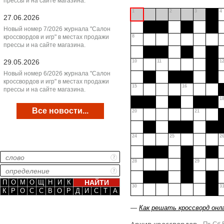
прессы и на сайте магазина.
1
2
3
4
27.06.2026
Новый номер 7/2026 журнала "Салон
кроссвордов и игр" в местах продажи
8
прессы и на сайте магазина.
29.05.2026
10
11
1
Новый номер 6/2026 журнала "Салон
кроссвордов и игр" в местах продажи
15
16
прессы и на сайте магазина.
1
Все новости...
20
21
24
25
2
28
29
П
О
М
О
Щ
Н
И
К
30
3
К
Р
О
С
С
В
О
Р
Д
И
С
Т
А
—
Как решать кроссворд онл