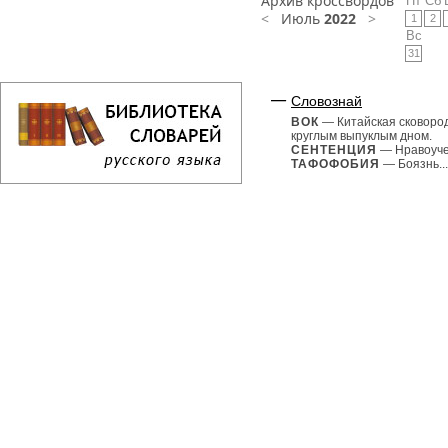
Архив кроссвордов
Пт
Сб
<
Июль
2022
>
1
2
Вс
31
Словознай
ВОК
— Китайская сковоро
круглым выпуклым дном.
СЕНТЕНЦИЯ
— Нравоуче
ТАФОФОБИЯ
— Боязнь...