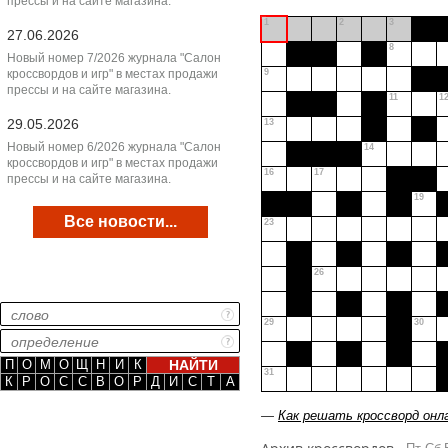
прессы и на сайте магазина.
1
2
3
27.06.2026
8
Новый номер 7/2026 журнала "Салон
кроссвордов и игр" в местах продажи
9
прессы и на сайте магазина.
11
1
29.05.2026
13
Новый номер 6/2026 журнала "Салон
14
кроссвордов и игр" в местах продажи
16
17
прессы и на сайте магазина.
19
Все новости...
23
26
29
30
П
О
М
О
Щ
Н
И
К
31
К
Р
О
С
С
В
О
Р
Д
И
С
Т
А
—
Как решать кроссворд онл