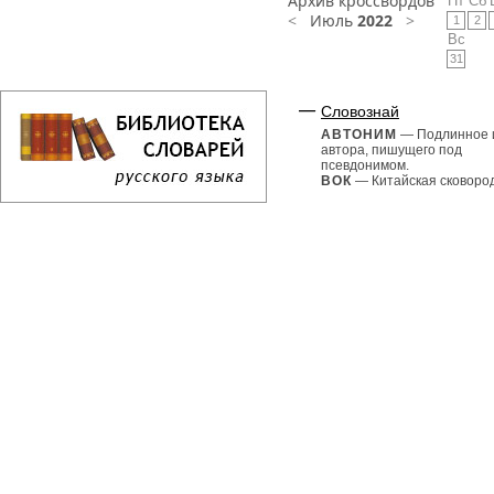
Архив кроссвордов
Пт
Сб
<
Июль
2022
>
1
2
Вс
31
Словознай
АВТОНИМ
— Подлинное 
автора, пишущего под
псевдонимом.
ВОК
— Китайская сковорода