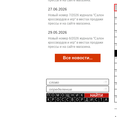
прессы и на сайте магазина.
1
27.06.2026
Новый номер 7/2026 журнала "Салон
кроссвордов и игр" в местах продажи
9
прессы и на сайте магазина.
29.05.2026
1
Новый номер 6/2026 журнала "Салон
кроссвордов и игр" в местах продажи
1
прессы и на сайте магазина.
Все новости...
1
2
2
П
О
М
О
Щ
Н
И
К
3
К
Р
О
С
С
В
О
Р
Д
И
С
Т
А