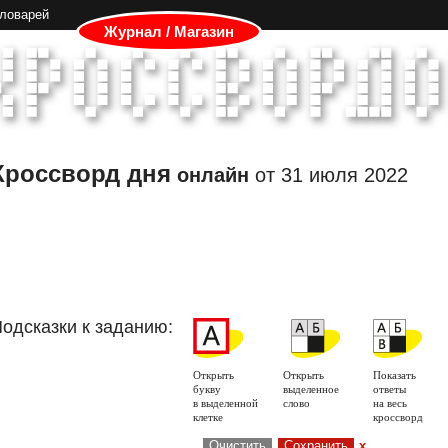
словарей
Журнал / Магазин
Кроссворд дня
онлайн
от
31 июля 2022
одсказки к заданию:
Открыть
Открыть
Показать
букву
выделенное
ответы
в выделенной
слово
на весь
клетке
кроссворд
Очистить
Сохранить
x