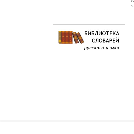
А
<
Кроссворд дня онлайн