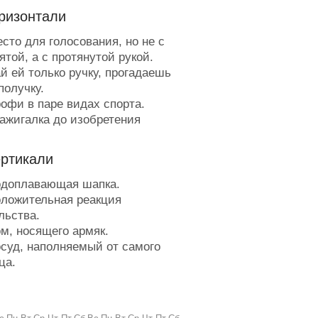
ризонтали
сто для голосования, но не с
ятой, а с протянутой рукой.
й ей только ручку, прогадаешь
получку.
офи в паре видах спорта.
ажигалка до изобретения
галок.
пе упакованного товара.
ертикали
на ждёт изменника.
таны, не отличающиеся
доплавающая шапка.
тократичностью.
ложительная реакция
етопись.
льства.
ветовой атом.
м, носящего армяк.
лова, понятные не всем.
суд, наполняемый от самого
озмущение ногами.
ца.
рупный, полосатый, с хвостиком.
рушка-финтифлюшка-
лкоголь, который не только на
елушка.
ву сладок.
енец в семействе лапчатых.