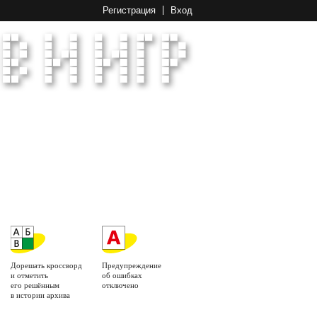
Регистрация
Вход
Дорешать кроссворд
Предупреждение
и отметить
об ошибках
его решённым
отключено
в истории архива