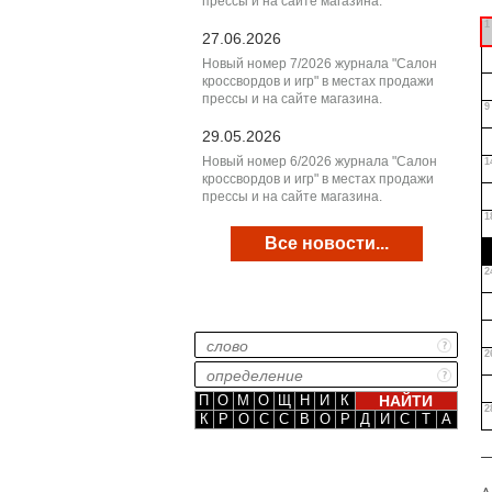
прессы и на сайте магазина.
1
27.06.2026
Новый номер 7/2026 журнала "Салон
кроссвордов и игр" в местах продажи
прессы и на сайте магазина.
9
29.05.2026
Новый номер 6/2026 журнала "Салон
1
кроссвордов и игр" в местах продажи
прессы и на сайте магазина.
1
Все новости...
2
2
П
О
М
О
Щ
Н
И
К
2
К
Р
О
С
С
В
О
Р
Д
И
С
Т
А