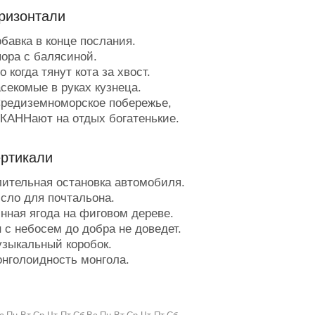
ризонтали
бавка в конце послания.
ора с балясиной.
 когда тянут кота за хвост.
секомые в руках кузнеца.
редиземноморское побережье,
 КАННают на отдых богатенькие.
апад по-западному.
арусина в роли крыши.
ертикали
аслуженное денежное воздаяние.
бращение тореадора к матадору.
ительная остановка автомобиля.
есто, где могут и сдачи дать.
сло для почтальона.
ержится за мамину юбку.
нная ягода на фиговом дереве.
П с машинной шиной.
 с небосем до добра не доведет.
ридание вращения.
зыкальный коробок.
кептик.
нголоидность монгола.
ез неё и борщ красней, и кот
йф для носа.
й.
г для коровьего банкета.
есто для испытания приборов.
ает человеку силы.