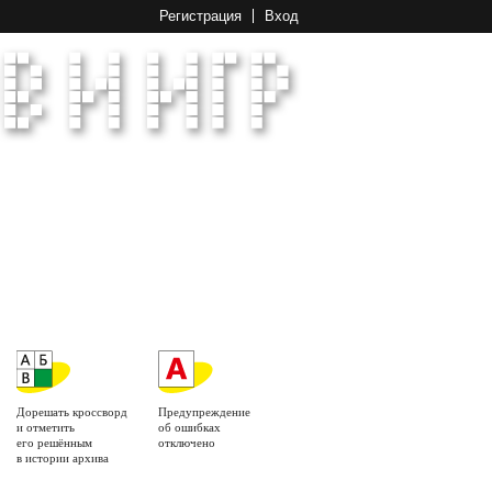
Регистрация
Вход
Дорешать кроссворд
Предупреждение
и отметить
об ошибках
его решённым
отключено
в истории архива