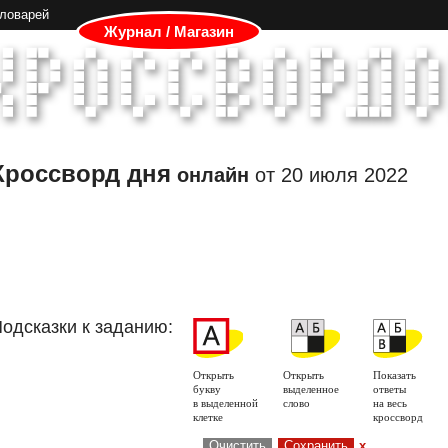
словарей
Журнал / Магазин
Кроссворд дня
онлайн
от
20 июля 2022
одсказки к заданию:
Открыть
Открыть
Показать
букву
выделенное
ответы
в выделенной
слово
на весь
клетке
кроссворд
Очистить
Сохранить
x