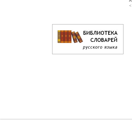
А
<
Кроссворд дня онлайн